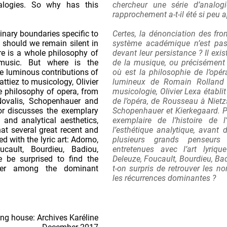
nalogies. So why has this
chercheur une série d’analog
rapprochement a-t-il été si peu 
inary boundaries specific to
Certes, la dénonciation des fron
 should we remain silent in
système académique n’est pas 
re is a whole philosophy of
devant leur persistance ? Il exi
 music. But where is the
de la musique, ou précisément
e luminous contributions of
où est la philosophie de l’opé
tiez to musicology, Olivier
lumineux de Romain Rolland 
he philosophy of opera, from
musicologie, Olivier Lexa établit
Novalis, Schopenhauer and
de l’opéra, de Rousseau à Nietz
or discusses the exemplary
Schopenhauer et Kierkegaard. Par
y and analytical aesthetics,
exemplaire de l’histoire de l’
at several great recent and
l’esthétique analytique, avant 
 with the lyric art: Adorno,
plusieurs grands penseurs
ucault, Bourdieu, Badiou,
entretenues avec l’art lyriqu
 be surprised to find the
Deleuze, Foucault, Bourdieu, Bad
er among the dominant
t-on surpris de retrouver les 
les récurrences dominantes ?
ng house: ‎Archives Karéline