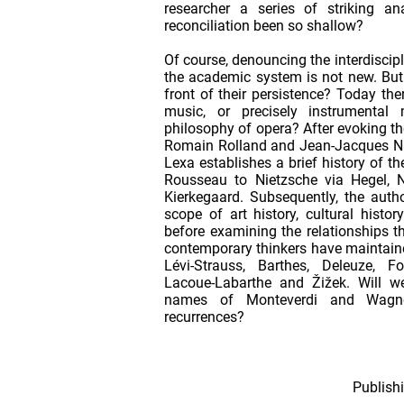
researcher a series of striking a
reconciliation been so shallow?
Of course, denouncing the interdiscipl
the academic system is not new. But
front of their persistence? Today the
music, or precisely instrumental
philosophy of opera? After evoking th
Romain Rolland and Jean-Jacques Nat
Lexa establishes a brief history of t
Rousseau to Nietzsche via Hegel, 
Kierkegaard. Subsequently, the auth
scope of art history, cultural histor
before examining the relationships th
contemporary thinkers have maintained
Lévi-Strauss, Barthes, Deleuze, Fo
Lacoue-Labarthe and Žižek. Will we
names of Monteverdi and Wagn
recurrences?
Publishi