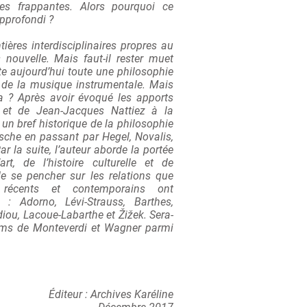
ies frappantes. Alors pourquoi ce
approfondi ?
tières interdisciplinaires propres au
nouvelle. Mais faut-il rester muet
ste aujourd’hui toute une philosophie
 de la musique instrumentale. Mais
ra ? Après avoir évoqué les apports
et de Jean-Jacques Nattiez à la
 un bref historique de la philosophie
sche en passant par Hegel, Novalis,
 la suite, l’auteur aborde la portée
art, de l’histoire culturelle et de
de se pencher sur les relations que
 récents et contemporains ont
e : Adorno, Lévi-Strauss, Barthes,
iou, Lacoue-Labarthe et Žižek. Sera-
noms de Monteverdi et Wagner parmi
Éditeur ‏: ‎Archives Karéline