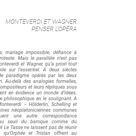
MONTEVERDI ET WAGNER
PENSER L'OPÉRA
s, mariage impossible, défiance à
teste. Mais le parallèle n’est pas
onteverdi et Wagner, qu’a priori tout
le sur l’essentiel. A deux siècles
 de paradigme opérés par les deux
. Au-delà des analogies formelles,
ompositeurs et leurs répliques sous
tent en évidence un monde d’idées.
 philosophique en le soulignant. A
Monteverdi – Hölderlin, Schelling et
acines néoplatoniciennes communes
tuent une autre correspondance
ve au seuil du baroque comme du
t Le Tasse ne laissent pas de réunir
 qu’Orphée et Tristan offrent au