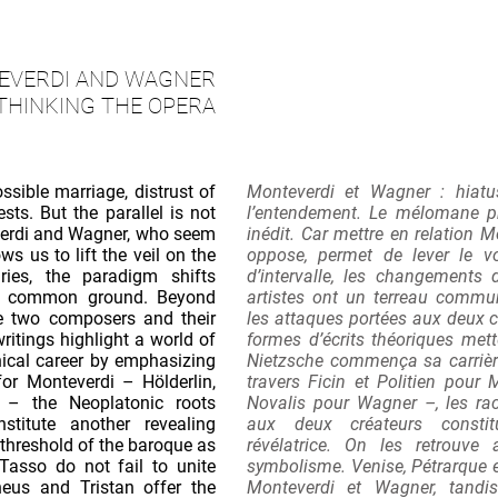
EVERDI AND WAGNER
THINKING THE OPERA
sible marriage, distrust of
Monteverdi et Wagner : hiatu
ts. But the parallel is not
l’entendement. Le mélomane pro
erdi and Wagner, who seem
inédit. Car mettre en relation M
ws us to lift the veil on the
oppose, permet de lever le voi
ries, the paradigm shifts
d’intervalle, les changements
 a common ground. Beyond
artistes ont un terreau commun
he two composers and their
les attaques portées aux deux c
ritings highlight a world of
formes d’écrits théoriques met
hical career by emphasizing
Nietzsche commença sa carrière
for Monteverdi – Hölderlin,
travers Ficin et Politien pour 
 – the Neoplatonic roots
Novalis pour Wagner –, les r
titute another revealing
aux deux créateurs consti
threshold of the baroque as
révélatrice. On les retrou
Tasso do not fail to unite
symbolisme. Venise, Pétrarque e
eus and Tristan offer the
Monteverdi et Wagner, tandis