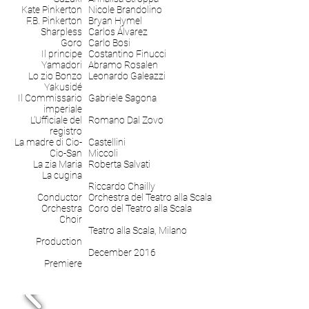
Kate Pinkerton
Nicole Brandolino
F.B. Pinkerton
Bryan Hymel
Sharpless
Carlos Álvarez
Goro
Carlo Bosi
Il principe
Costantino Finucci
Yamadori
Abramo Rosalen
Lo zio Bonzo
Leonardo Galeazzi
Yakusidé
Il Commissario
Gabriele Sagona
imperiale
L’Ufficiale del
Romano Dal Zovo
registro
La madre di Cio-
Castellini
Cio-San
Miccoli
La zia Maria
Roberta Salvati
La cugina
Riccardo Chailly
Conductor
Orchestra del Teatro alla Scala
Orchestra
Coro del Teatro alla Scala
Choir
Teatro alla Scala, Milano
Production
December 2016
Premiere