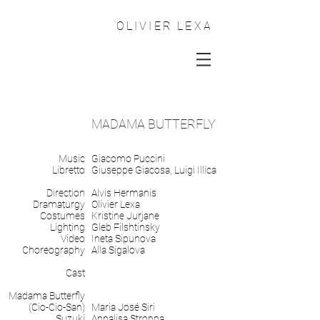
OLIVIER LEXA
MADAMA BUTTERFLY
Music
Giacomo Puccini
Libretto
Giuseppe Giacosa, Luigi Illica
Direction
Alvis Hermanis
Dramaturgy
Olivier Lexa
Costumes
Kristine Jurjane
Lighting
Gleb Filshtinsky
Video
Ineta Sipunova
Choreography
Alla Sigalova
Cast
Madama Butterfly
(Cio-Cio-San)
Maria José Siri
Suzuki
Annalisa Stroppa